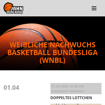
WEIBLICHE NACHWUCHS
BASKETBALL BUNDESLIGA
(WNBL)
01.04
01.04.2023 10:38
von
Konstantin Hammerl
DOPPELTES LOTTCHEN