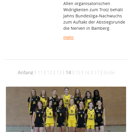
Allen organisatorischen
Widrigkeiten zum Trotz behält
Jahns Bundesliga-Nachwuchs
zum Auftakt der Abstiegsrunde
die Nerven in Bamberg.
mehr
Anfang
11
12
13
14
15
16
17
Ende