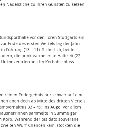
en Nadelstiche zu ihren Gunsten zu setzen.
undsporthalle vor den Toren Stuttgarts ein
or Ende des ersten Viertels lag der Jahn
n Führung (13 – 11). Sicherlich, beide
dern, die punktearme erste Halbzeit (22 –
r Unkonzentriertheit im Korbabschluss.
em reinen Endergebnis nur schwer auf eine
hen eben doch ab Mitte des dritten Viertels
mtverhältnis 33 – 49) ins Auge. Vor allem
 Hausherrinnen sammelte in Summe gar
en Korb. Während der bis dato souveräne
 zweiten Wurf-Chancen kam, stockten die