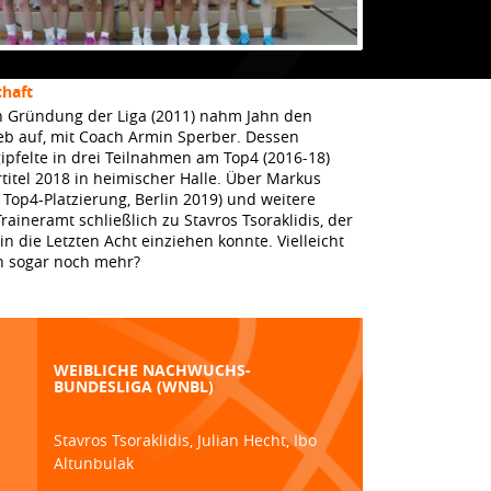
haft
h Gründung der Liga (2011) nahm Jahn den
eb auf, mit Coach Armin Sperber. Dessen
gipfelte in drei Teilnahmen am Top4 (2016-18)
itel 2018 in heimischer Halle. Über Markus
Top4-Platzierung, Berlin 2019) und weitere
aineramt schließlich zu Stavros Tsoraklidis, der
n die Letzten Acht einziehen konnte. Vielleicht
n sogar noch mehr?
WEIBLICHE NACHWUCHS-
BUNDESLIGA (WNBL)
Stavros Tsoraklidis, Julian Hecht, Ibo
Altunbulak