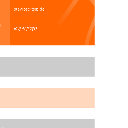
stavros@tsjb.de
n
(auf Anfrage)