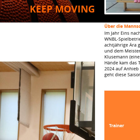
KEEP MOVING
Über die Mannsc
Im Jahr Eins nac
WNBL-Spielbetri
achtjährige Ära 
und dem Meistert
Klusemann (eine 
Hände kam das Tr
2024 auf Anhieb i
geht diese Saiso
Trainer