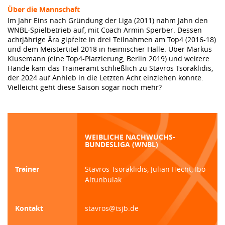
Über die Mannschaft
Im Jahr Eins nach Gründung der Liga (2011) nahm Jahn den
WNBL-Spielbetrieb auf, mit Coach Armin Sperber. Dessen
achtjährige Ära gipfelte in drei Teilnahmen am Top4 (2016-18)
und dem Meistertitel 2018 in heimischer Halle. Über Markus
Klusemann (eine Top4-Platzierung, Berlin 2019) und weitere
Hände kam das Traineramt schließlich zu Stavros Tsoraklidis,
der 2024 auf Anhieb in die Letzten Acht einziehen konnte.
Vielleicht geht diese Saison sogar noch mehr?
WEIBLICHE NACHWUCHS-
BUNDESLIGA (WNBL)
Trainer
Stavros Tsoraklidis, Julian Hecht, Ibo
Altunbulak
Kontakt
stavros@tsjb.de