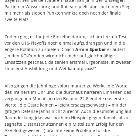
Bayerischen bei den Älteren hatte man ja in den unseligen
Partien in Wasserburg und Rott verspielt, aber bei einem Sieg
mit mehr als sieben Punkten winkte doch noch der finale
zweite Platz.
Zudem ging es für jede Einzelne darum, sich im letzten Test
vor den U16-Playoffs noch einmal aufzudrängen und in die
engere Rotation zu spielen. Coach
Armin Sperber
erläutert:
„In den KO-Runden wird nicht mehr auf gleichmäßige
Einsatzzeit geschaut, da zählen erstmal Ergebnisse, in zweiter
Linie erst Ausbildung und Wettkampfpraxis!“
Also gingen die Jahnlinge sofort munter zu Werke, die Worte
des Trainers im Ohr und die durchaus härteren Einheiten des
vergangenen Monats in den Beinen. 22:8 endete das erste
Viertel, die Gäste kamen – leicht ersatzgeschwächt – mit der
giftigen Defense Jahns nicht zurecht. Auch die Umstellung auf
Raumdeckung (das war noch im Hinspiel gegen damals allzu
zaghafte Distanzschützinnen ein Mittel zum Erfolg für den
ASV Rott gewesen…) brachte keine Probleme für die