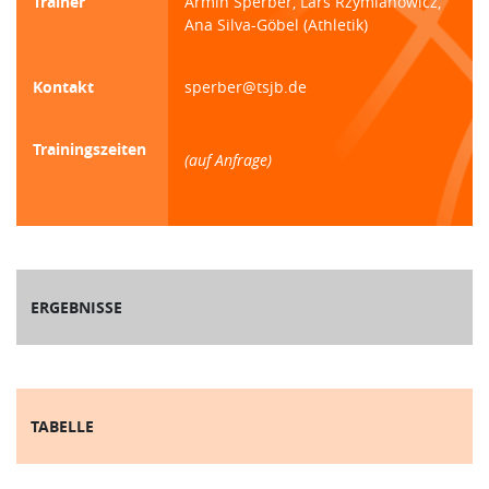
Trainer
Armin Sperber, Lars Rzymianowicz,
Ana Silva-Göbel (Athletik)
Kontakt
sperber@tsjb.de
Trainingszeiten
(auf Anfrage)
ERGEBNISSE
TABELLE