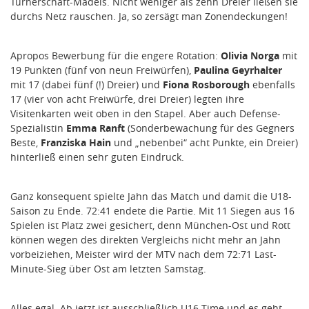
Turnerschaft-Mädels. Nicht weniger als zehn Dreier ließen sie
durchs Netz rauschen. Ja, so zersägt man Zonendeckungen!
Apropos Bewerbung für die engere Rotation:
Olivia Norga
mit
19 Punkten (fünf von neun Freiwürfen),
Paulina Geyrhalter
mit 17 (dabei fünf (!) Dreier) und
Fiona Rosborough
ebenfalls
17 (vier von acht Freiwürfe, drei Dreier) legten ihre
Visitenkarten weit oben in den Stapel. Aber auch Defense-
Spezialistin
Emma Ranft
(Sonderbewachung für des Gegners
Beste,
Franziska Hain
und „nebenbei“ acht Punkte, ein Dreier)
hinterließ einen sehr guten Eindruck.
Ganz konsequent spielte Jahn das Match und damit die U18-
Saison zu Ende. 72:41 endete die Partie. Mit 11 Siegen aus 16
Spielen ist Platz zwei gesichert, denn München-Ost und Rott
können wegen des direkten Vergleichs nicht mehr an Jahn
vorbeiziehen, Meister wird der MTV nach dem 72:71 Last-
Minute-Sieg über Ost am letzten Samstag.
Alles egal. Ab jetzt ist ausschließlich U16-Time und es geht