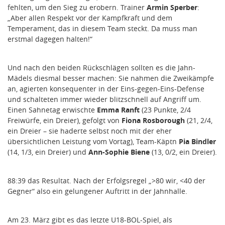
fehlten, um den Sieg zu erobern. Trainer
Armin Sperber
:
„Aber allen Respekt vor der Kampfkraft und dem
Temperament, das in diesem Team steckt. Da muss man
erstmal dagegen halten!“
Und nach den beiden Rückschlägen sollten es die Jahn-
Mädels diesmal besser machen: Sie nahmen die Zweikämpfe
an, agierten konsequenter in der Eins-gegen-Eins-Defense
und schalteten immer wieder blitzschnell auf Angriff um.
Einen Sahnetag erwischte
Emma Ranft
(23 Punkte, 2/4
Freiwürfe, ein Dreier), gefolgt von
Fiona Rosborough
(21, 2/4,
ein Dreier – sie haderte selbst noch mit der eher
übersichtlichen Leistung vom Vortag), Team-Käptn
Pia Bindler
(14, 1/3, ein Dreier) und
Ann-Sophie Biene
(13, 0/2, ein Dreier).
88:39 das Resultat. Nach der Erfolgsregel „>80 wir, <40 der
Gegner“ also ein gelungener Auftritt in der Jahnhalle.
Am 23. März gibt es das letzte U18-BOL-Spiel, als