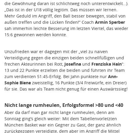
die Gewöhnung daran ist schlichtweg noch unterentwickelt…).
„Das ist in der U18 völlig legitim. Das müssen wir lernen.
Mehr Geduld im Angriff, den Ball besser bewegen, stabil von
außen treffen und die Lücken finden!“ Coach
Armin Sperber
sah immerhin leichte Besserung im letzten Viertel, das wieder
15:6 gewonnen werden konnte.
Unzufrieden war er dagegen mit der „viel zu naiven
Verteidigung gegen die einzigen beiden schnellfüßigen und
frechen Akteurinnen bei Rott,
Josefina
und
Franziska Hain
“:
13 und 22 Punkte erzielten die beiden und führten ihr Team
zum verdienten 51:45-Erfolg. Bei Jahn punktete nur
Ann-
Sophie Biene
zweistellig, 16 Punkte (3/4 Freiwürfe, ein Dreier)
für sie. Das war als Team nicht genug für einen Auswärtssieg!
Nicht lange rumheulen, Erfolgsformel >80 und <40
Aber da darf man gar nicht lange rumheulen, denn am
Sonntag ging’s gleich weiter: Mit dem Tabellenvorletzten
München Basket war ein Gegner zu Gast, der ganz ähnlich
zurückgezogen verteidigte, dem aber im Angriff die Mittel