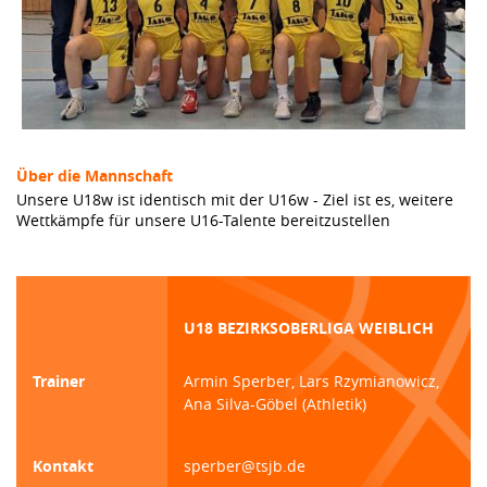
Über die Mannschaft
Unsere U18w ist identisch mit der U16w - Ziel ist es, weitere
Wettkämpfe für unsere U16-Talente bereitzustellen
U18 BEZIRKSOBERLIGA WEIBLICH
Trainer
Armin Sperber, Lars Rzymianowicz,
Ana Silva-Göbel (Athletik)
Kontakt
sperber@tsjb.de