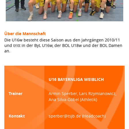
Über die Mannschaft
Die U16w besteht diese Saison aus den Jahrgängen 2010/11
und tritt in der ByL U16w, der BOL U18w und der BOL Damen
an.
U16 BAYERNLIGA WEIBLICH
Trainer
Armin Sperber, Lars Rzymianowicz,
Ana Silva-Göbel (Athletik)
Kontakt
sperber@tsjb.de (Headcoach)