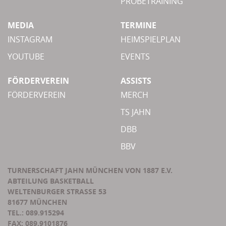
PROBETRAINING
MEDIA
TERMINE
INSTAGRAM
HEIMSPIELPLAN
YOUTUBE
EVENTS
FÖRDERVEREIN
ASSISTS
FÖRDERVEREIN
MERCH
TS JAHN
DBB
BBV
TURNERSCHAFT JAHN MÜNCHEN VON 1887 E.V.
ABTEILUNG BASKETBALL
WELTENBURGER STRASSE 53
81677 MÜNCHEN
TEL.: 089.915294
FAX: 089.9101876