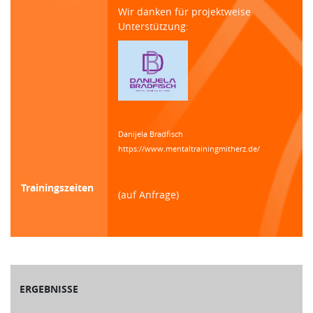
Wir danken für projektweise
Unterstützung:
Danijela Bradfisch
https://www.mentaltrainingmitherz.de/
Trainingszeiten
(auf Anfrage)
ERGEBNISSE