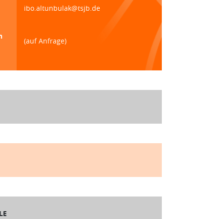
ibo.altunbulak@tsjb.de
n
(auf Anfrage)
LE