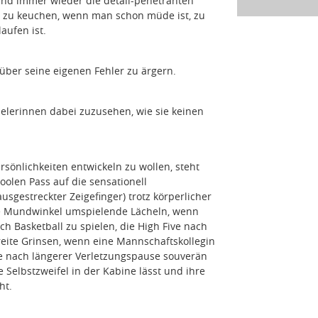
nd immer wieder die detail-penetranten
 zu keuchen, wenn man schon müde ist, zu
aufen ist.
über seine eigenen Fehler zu ärgern.
elerinnen dabei zuzusehen, wie sie keinen
sönlichkeiten entwickeln zu wollen, steht
oolen Pass auf die sensationell
ausgestreckter Zeigefinger) trotz körperlicher
ie Mundwinkel umspielende Lächeln, wenn
ch Basketball zu spielen, die High Five nach
ite Grinsen, wenn eine Mannschaftskollegin
re nach längerer Verletzungspause souverän
e Selbstzweifel in der Kabine lässt und ihre
ht.