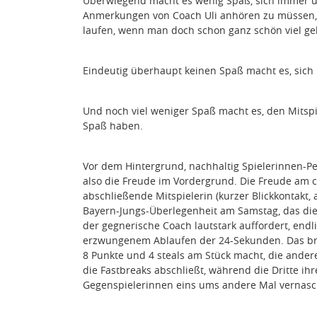
Überwiegend macht es wenig Spaß, sich immer u
Anmerkungen von Coach Uli anhören zu müssen,
laufen, wenn man doch schon ganz schön viel gel
Eindeutig überhaupt keinen Spaß macht es, sich 
Und noch viel weniger Spaß macht es, den Mitspi
Spaß haben.
Vor dem Hintergrund, nachhaltig Spielerinnen-Per
also die Freude im Vordergrund. Die Freude am c
abschließende Mitspielerin (kurzer Blickkontakt, 
Bayern-Jungs-Überlegenheit am Samstag, das d
der gegnerische Coach lautstark auffordert, endli
erzwungenem Ablaufen der 24-Sekunden. Das bre
8 Punkte und 4 steals am Stück macht, die ande
die Fastbreaks abschließt, während die Dritte ihr
Gegenspielerinnen eins ums andere Mal vernasc