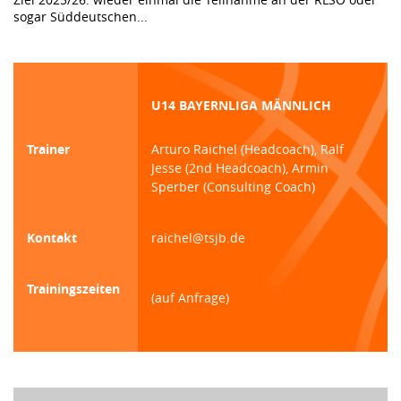
sogar Süddeutschen...
U14 BAYERNLIGA MÄNNLICH
Trainer
Arturo Raichel (Headcoach), Ralf
Jesse (2nd Headcoach), Armin
Sperber (Consulting Coach)
Kontakt
raichel@tsjb.de
Trainingszeiten
(auf Anfrage)