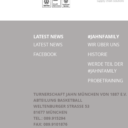
LATEST NEWS
#JAHNFAMILY
LATEST NEWS
WIR ÜBER UNS
FACEBOOK
HISTORIE
WERDE TEIL DER
#JAHNFAMILY
PROBETRAINING
TURNERSCHAFT JAHN MÜNCHEN VON 1887 E.V.
ABTEILUNG BASKETBALL
WELTENBURGER STRASSE 53
81677 MÜNCHEN
TEL.: 089.915294
FAX: 089.9101876