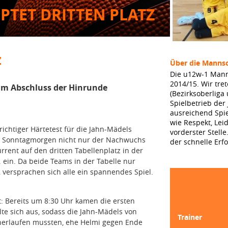
TET DRITTEN PLATZ
Z
Über die Mannsc
Die u12w-1 Mann
2014/15. Wir tret
um Abschluss der Hinrunde
(Bezirksoberlig
Spielbetrieb der
ausreichend Spie
wie Respekt, Lei
 richtiger Härtetest für die Jahn-Mädels
vorderster Stelle
 am Sonntagmorgen nicht nur der Nachwuchs
der schnelle Erfo
rent auf den dritten Tabellenplatz in der
ein. Da beide Teams in der Tabelle nur
 versprachen sich alle ein spannendes Spiel.
: Bereits um 8:30 Uhr kamen die ersten
lte sich aus, sodass die Jahn-Mädels von
Trainer
herlaufen mussten, ehe Helmi gegen Ende