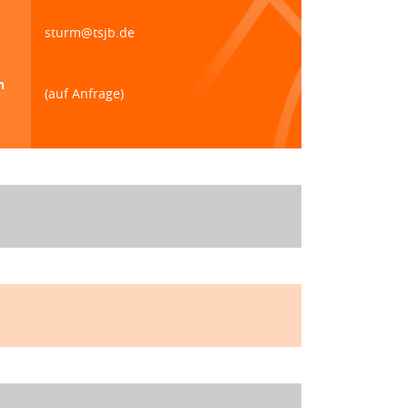
sturm@tsjb.de
n
(auf Anfrage)