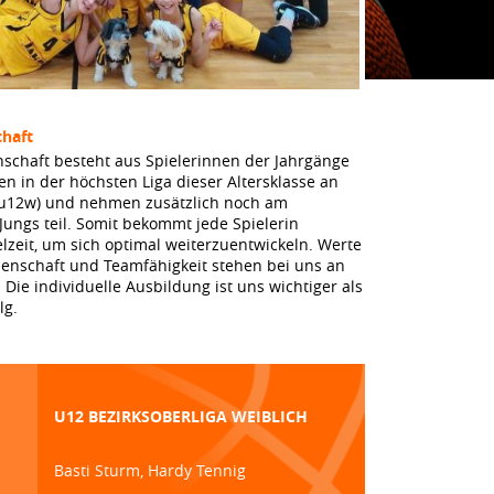
haft
schaft besteht aus Spielerinnen der Jahrgänge
en in der höchsten Liga dieser Altersklasse an
a u12w) und nehmen zusätzlich noch am
 Jungs teil. Somit bekommt jede Spielerin
lzeit, um sich optimal weiterzuentwickeln. Werte
denschaft und Teamfähigkeit stehen bei uns an
. Die individuelle Ausbildung ist uns wichtiger als
lg.
U12 BEZIRKSOBERLIGA WEIBLICH
Basti Sturm, Hardy Tennig