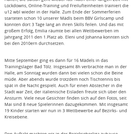
Lockdowns, Online-Training und Freilufteinheiten trainiert die
u12 wbl wieder in der Halle. Zum Ende der Sommerferien
starteten schon 10 unserer Mädls beim BBV Girlscamp und
konnten dort 3 Tage lang an ihren Skills feilen. Und das mit
großem Erfolg, Emilia räumte bei allen Wettbewerben im
Jahrgang 2011 den 1.Platz ab. Eleni und Johanna konnten sich
bei den 2010ern durchsetzen.
Mitte September ging es dann für 16 Mädels in das
Trainingslager Bad Tölz. Insgesamt 8h verbrachte man in der
Halle, am Sonntag wurden dann bei vielen schon die Beine
müde. Aber abends wurde trotzdem noch Tischtennis bis
spät in die Nacht gespielt. Auch für einen Abstecher in die
Stadt war Zeit, der italienische Eisladen freute sich über den
Ansturm. Viele neue Gesichter finden sich auf den Fotos, seit
Mai sind 8 neue Spielerinnen dazugekommen. Mit insgesamt
19 Kinder starten wir nun in 3 Wettbewerbe auf Bezirks- und
Kreisebene.
Den Auftakt machten wir in der Bezirksoberliga zuhause