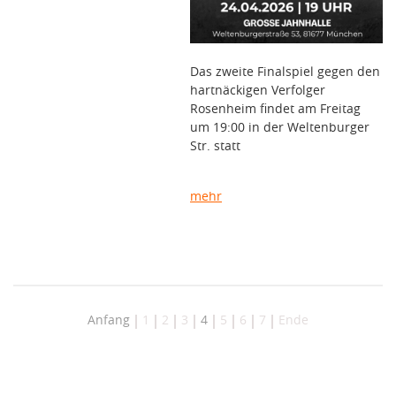
Das zweite Finalspiel gegen den
hartnäckigen Verfolger
Rosenheim findet am Freitag
um 19:00 in der Weltenburger
Str. statt
mehr
Anfang
1
2
3
4
5
6
7
Ende