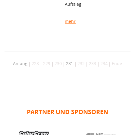
Aufstieg
mehr
Anfang
228
229
230
231
232
233
234
Ende
PARTNER UND SPONSOREN