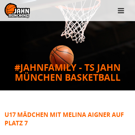
#JAHNFAMILY - TS JAHN
MÜNCHEN BASKETBALL
U17 MÄDCHEN MIT MELINA AIGNER AUF
PLATZ 7