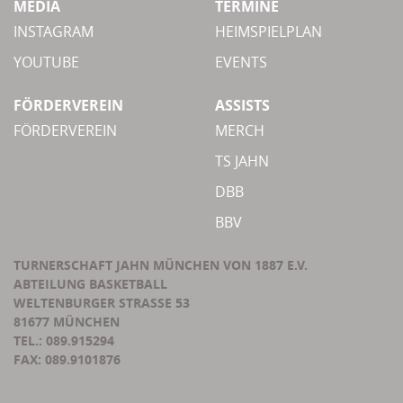
MEDIA
TERMINE
INSTAGRAM
HEIMSPIELPLAN
YOUTUBE
EVENTS
FÖRDERVEREIN
ASSISTS
FÖRDERVEREIN
MERCH
TS JAHN
DBB
BBV
TURNERSCHAFT JAHN MÜNCHEN VON 1887 E.V.
ABTEILUNG BASKETBALL
WELTENBURGER STRASSE 53
81677 MÜNCHEN
TEL.: 089.915294
FAX: 089.9101876