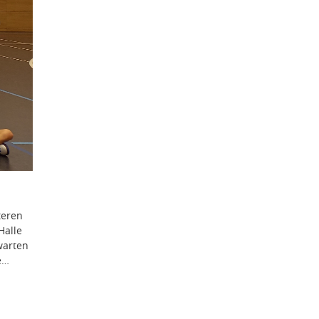
teren
Halle
warten
te…