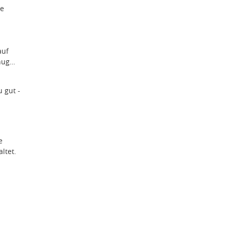
le
auf
enug…
 gut -
e
ltet.