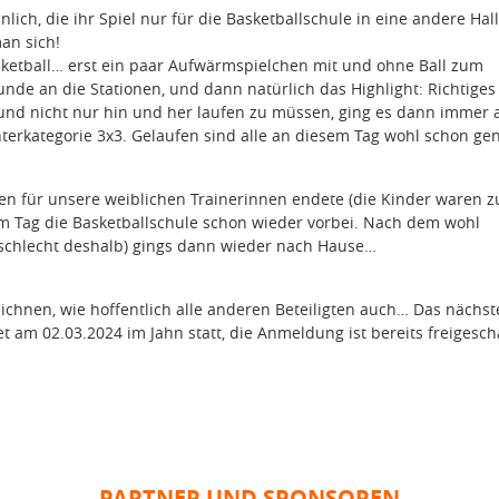
ich, die ihr Spiel nur für die Basketballschule in eine andere Hal
man sich!
ketball… erst ein paar Aufwärmspielchen mit und ohne Ball zum
de an die Stationen, und dann natürlich das Highlight: Richtiges
 und nicht nur hin und her laufen zu müssen, ging es dann immer 
terkategorie 3x3. Gelaufen sind alle an diesem Tag wohl schon g
en für unsere weiblichen Trainerinnen endete (die Kinder waren zu
em Tag die Basketballschule schon wieder vorbei. Nach dem wohl
schlecht deshalb) gings dann wieder nach Hause…
chnen, wie hoffentlich alle anderen Beteiligten auch… Das nächst
 am 02.03.2024 im Jahn statt, die Anmeldung ist bereits freigescha
PARTNER UND SPONSOREN