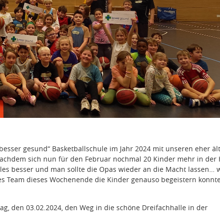
besser gesund“ Basketballschule im Jahr 2024 mit unseren eher äl
, nachdem sich nun für den Februar nochmal 20 Kinder mehr in der 
lles besser und man sollte die Opas wieder an die Macht lassen… 
hes Team dieses Wochenende die Kinder genauso begeistern konn
, den 03.02.2024, den Weg in die schöne Dreifachhalle in der