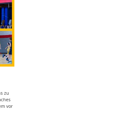
as zu
aches
em vor