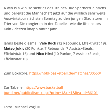
A win is a win, so sieht es das Trainer-Duo Sperber/Heinrichs
und bereitet die Mannschaft jetzt auf die wirklich sehr weite
Auswärtstour nächsten Sonntag zu den jungen Gladiatoren in
Trier vor. Die rangieren in der Tabelle - wie die Rheinstars
Köln - derzeit knapp hinter Jahn.
Jahns Beste diesmal:
Vale Bock
(12 Rebounds, Effektivität 19),
Mateo Jukic
(20 Punkte, 7 Rebounds, 7 Assists+Steals,
Effektivität 16) und
Nico Hirtl
(10 Punkte, 7 Assists+Steals,
Effektivität 10).
Zum Boxscore:
https://nbbl-basketball.de/matches/30550/
Zur Tabelle:
https://www.basketball-
bund.net/public/liste_xl.jsp?print=1&xl=1&liga_id=36101
Fotos: Michael Vogl ©