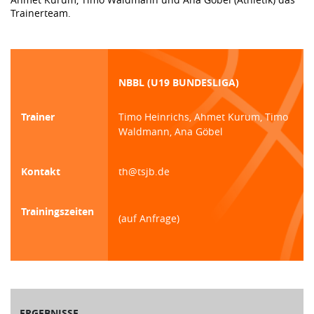
Trainerteam.
NBBL (U19 BUNDESLIGA)
Trainer
Timo Heinrichs, Ahmet Kurum, Timo
Waldmann, Ana Göbel
Kontakt
th@tsjb.de
Trainingszeiten
(auf Anfrage)
ERGEBNISSE