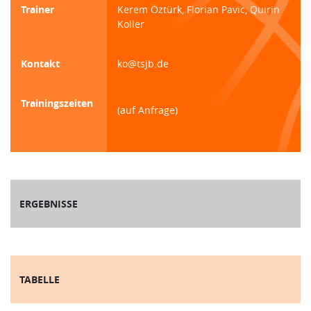
Trainer
Kerem Öztürk, Florian Pavic, Quirin
Koller
Kontakt
ko@tsjb.de
Trainingszeiten
(auf Anfrage)
ERGEBNISSE
TABELLE