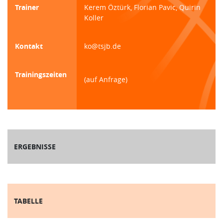
Trainer
Kerem Öztürk, Florian Pavic, Quirin
Koller
Kontakt
ko@tsjb.de
Trainingszeiten
(auf Anfrage)
ERGEBNISSE
TABELLE