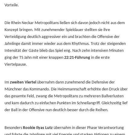
Vorteile.
Die Rhein Neckar Metropolitans ließen sich davon jedoch nicht aus dem
Konzept bringen. Mit zunehmender Spieldauer stellten sie ihre
Verteidigung deutlich aggressiver ein und brachten die Offensive der
Jahnlinge damit immer wieder aus dem Rhythmus. Trotz der steigenden
Intensität der Gäste blieb das Spiel eng. Nach zehn intensiven Minuten
ging der TS Jahn mit einer knappen
22:21-Führung
in die erste
Viertelpause.
Im
zweiten Viertel
übernahm dann zunehmend die Defensive der
Münchner das Kommando. Die Heimmannschaft erhöhte den Druck über
das gesamte Feld, zwang die Metropolitans zu mehreren Ballverlusten
und kam dadurch zu einfachen Punkten im Schnellangriff. Gleichzeitig lief
der Ball in der Offensive nun deutlich besser durch die Reihen.
Besonders
Rookie Ilyas Lutz
übernahm in dieser Phase Verantwortung
und führte die Jahnlinge mit viel Energie und starken Aktionen zu einem