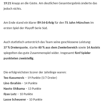
19:21
knapp an die Gäste. Am deutlichen Gesamtergebnis änderte das
jedoch nichts.
Am Ende stand ein klarer
89:54-Erfolg
für den
TS Jahn München
im
ersten Spiel der Playoff-Serie Süd.
Auch statistisch unterstrich das Team seine geschlossene Leistung:
37 % Dreierquote
, starke
60 % aus dem Zweierbereich
sowie
14 Assists
spiegelten das gute Zusammenspiel wider. Insgesamt
fünf Spieler
punkteten zweistellig
.
Die erfolgreichsten Scorer der Jahnlinge waren:
Teo Kasumovic
– 19 Punkte (5/7 Dreier)
Lino Ibrahim
– 14 Punkte
Naoto Shikama
– 13 Punkte
Ilyas Lutz
– 10 Punkte
Lasse Scheuerer
– 10 Punkte