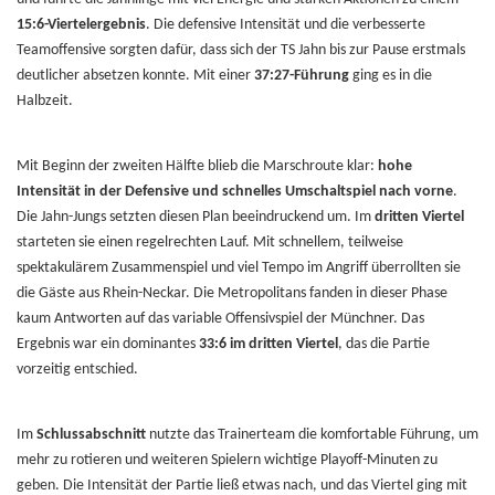
15:6-Viertelergebnis
. Die defensive Intensität und die verbesserte
Teamoffensive sorgten dafür, dass sich der TS Jahn bis zur Pause erstmals
deutlicher absetzen konnte. Mit einer
37:27-Führung
ging es in die
Halbzeit.
Mit Beginn der zweiten Hälfte blieb die Marschroute klar:
hohe
Intensität in der Defensive und schnelles Umschaltspiel nach vorne
.
Die Jahn-Jungs setzten diesen Plan beeindruckend um. Im
dritten Viertel
starteten sie einen regelrechten Lauf. Mit schnellem, teilweise
spektakulärem Zusammenspiel und viel Tempo im Angriff überrollten sie
die Gäste aus Rhein-Neckar. Die Metropolitans fanden in dieser Phase
kaum Antworten auf das variable Offensivspiel der Münchner. Das
Ergebnis war ein dominantes
33:6 im dritten Viertel
, das die Partie
vorzeitig entschied.
Im
Schlussabschnitt
nutzte das Trainerteam die komfortable Führung, um
mehr zu rotieren und weiteren Spielern wichtige Playoff-Minuten zu
geben. Die Intensität der Partie ließ etwas nach, und das Viertel ging mit