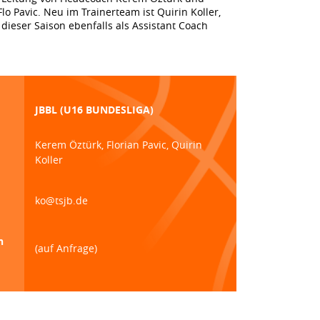
lo Pavic. Neu im Trainerteam ist Quirin Koller,
dieser Saison ebenfalls als Assistant Coach
JBBL (U16 BUNDESLIGA)
Kerem Öztürk, Florian Pavic, Quirin
Koller
ko@tsjb.de
n
(auf Anfrage)