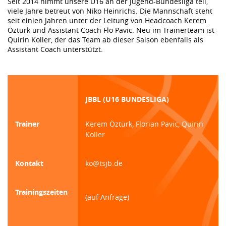
Seit 2014 nimmt unsere U16 an der Jugend-Bundesliga teil,
viele Jahre betreut von Niko Heinrichs. Die Mannschaft steht
seit einien Jahren unter der Leitung von Headcoach Kerem
Özturk und Assistant Coach Flo Pavic. Neu im Trainerteam ist
Quirin Koller, der das Team ab dieser Saison ebenfalls als
Assistant Coach unterstützt.
JBBL (U16 BUNDESLIGA)
Trainer
Kerem Öztürk, Florian Pavic, Quirin
Koller
Kontakt
ko@tsjb.de
Trainingszeiten
(auf Anfrage)