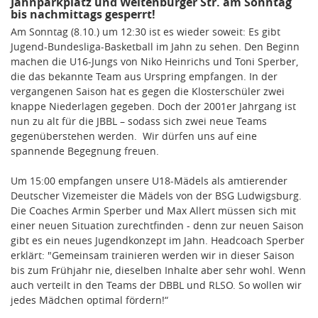
Jahnparkplatz und Weltenburger Str. am Sonntag
bis nachmittags gesperrt!
Am Sonntag (8.10.) um 12:30 ist es wieder soweit: Es gibt
Jugend-Bundesliga-Basketball im Jahn zu sehen. Den Beginn
machen die U16-Jungs von Niko Heinrichs und Toni Sperber,
die das bekannte Team aus Urspring empfangen. In der
vergangenen Saison hat es gegen die Klosterschüler zwei
knappe Niederlagen gegeben. Doch der 2001er Jahrgang ist
nun zu alt für die JBBL – sodass sich zwei neue Teams
gegenüberstehen werden. Wir dürfen uns auf eine
spannende Begegnung freuen.
Um 15:00 empfangen unsere U18-Mädels als amtierender
Deutscher Vizemeister die Mädels von der BSG Ludwigsburg.
Die Coaches Armin Sperber und Max Allert müssen sich mit
einer neuen Situation zurechtfinden - denn zur neuen Saison
gibt es ein neues Jugendkonzept im Jahn. Headcoach Sperber
erklärt: "Gemeinsam trainieren werden wir in dieser Saison
bis zum Frühjahr nie, dieselben Inhalte aber sehr wohl. Wenn
auch verteilt in den Teams der DBBL und RLSO. So wollen wir
jedes Mädchen optimal fördern!“