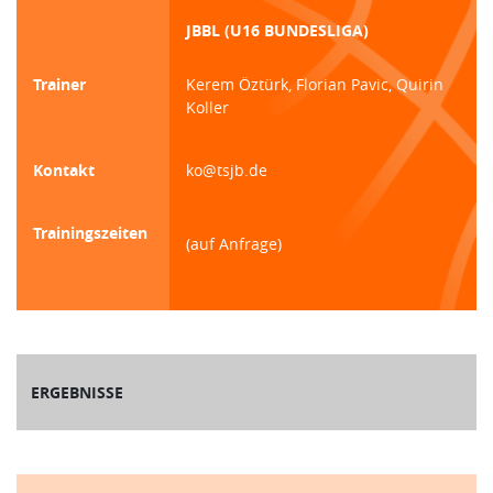
JBBL (U16 BUNDESLIGA)
Trainer
Kerem Öztürk, Florian Pavic, Quirin
Koller
Kontakt
ko@tsjb.de
Trainingszeiten
(auf Anfrage)
ERGEBNISSE