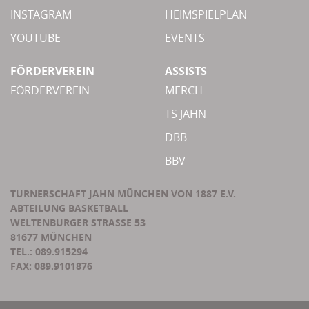
INSTAGRAM
HEIMSPIELPLAN
YOUTUBE
EVENTS
FÖRDERVEREIN
ASSISTS
FÖRDERVEREIN
MERCH
TS JAHN
DBB
BBV
TURNERSCHAFT JAHN MÜNCHEN VON 1887 E.V.
ABTEILUNG BASKETBALL
WELTENBURGER STRASSE 53
81677 MÜNCHEN
TEL.: 089.915294
FAX: 089.9101876