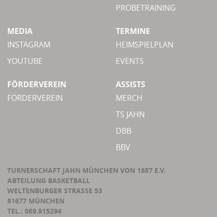
PROBETRAINING
MEDIA
TERMINE
INSTAGRAM
HEIMSPIELPLAN
YOUTUBE
EVENTS
FÖRDERVEREIN
ASSISTS
FÖRDERVEREIN
MERCH
TS JAHN
DBB
BBV
TURNERSCHAFT JAHN MÜNCHEN VON 1887 E.V.
ABTEILUNG BASKETBALL
WELTENBURGER STRASSE 53
81677 MÜNCHEN
TEL.: 089.915294