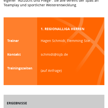
eigener "Aufzucht und Pflege". Sie alle vereint der Spaß an
Teamplay und sportlicher Weiterentwicklung.
1. REGIONALLIGA HERREN
Trainer
Hagen Schmidt, Flemming Stie
Kontakt
schmidt@tsjb.de
Trainingszeiten
(auf Anfrage)
ERGEBNISSE