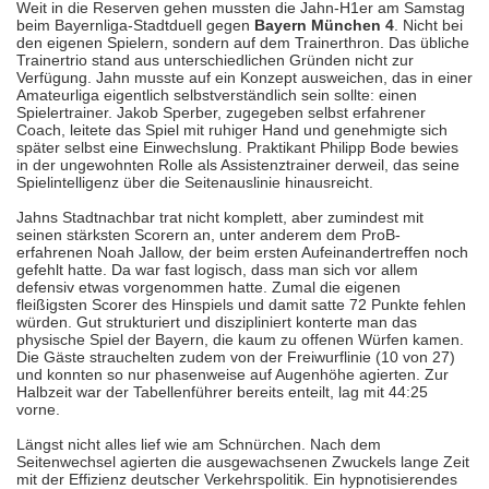
Weit in die Reserven gehen mussten die Jahn-H1er am Samstag
beim Bayernliga-Stadtduell gegen
Bayern München 4
. Nicht bei
den eigenen Spielern, sondern auf dem Trainerthron. Das übliche
Trainertrio stand aus unterschiedlichen Gründen nicht zur
Verfügung. Jahn musste auf ein Konzept ausweichen, das in einer
Amateurliga eigentlich selbstverständlich sein sollte: einen
Spielertrainer. Jakob Sperber, zugegeben selbst erfahrener
Coach, leitete das Spiel mit ruhiger Hand und genehmigte sich
später selbst eine Einwechslung. Praktikant Philipp Bode bewies
in der ungewohnten Rolle als Assistenztrainer derweil, das seine
Spielintelligenz über die Seitenauslinie hinausreicht.
Jahns Stadtnachbar trat nicht komplett, aber zumindest mit
seinen stärksten Scorern an, unter anderem dem ProB-
erfahrenen Noah Jallow, der beim ersten Aufeinandertreffen noch
gefehlt hatte. Da war fast logisch, dass man sich vor allem
defensiv etwas vorgenommen hatte. Zumal die eigenen
fleißigsten Scorer des Hinspiels und damit satte 72 Punkte fehlen
würden. Gut strukturiert und diszipliniert konterte man das
physische Spiel der Bayern, die kaum zu offenen Würfen kamen.
Die Gäste strauchelten zudem von der Freiwurflinie (10 von 27)
und konnten so nur phasenweise auf Augenhöhe agierten. Zur
Halbzeit war der Tabellenführer bereits enteilt, lag mit 44:25
vorne.
Längst nicht alles lief wie am Schnürchen. Nach dem
Seitenwechsel agierten die ausgewachsenen Zwuckels lange Zeit
mit der Effizienz deutscher Verkehrspolitik. Ein hypnotisierendes