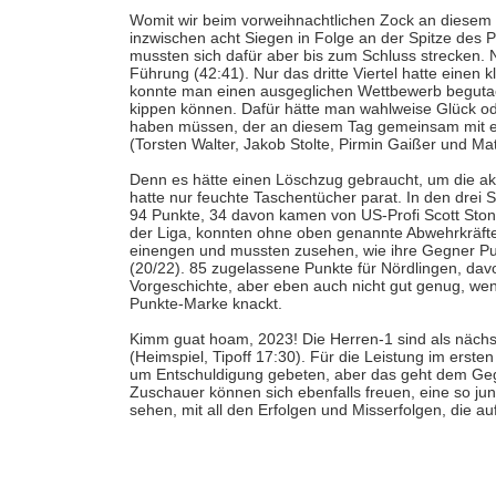
Womit wir beim vorweihnachtlichen Zock an diesem 
inzwischen acht Siegen in Folge an der Spitze de
mussten sich dafür aber bis zum Schluss strecken. 
Führung (42:41). Nur das dritte Viertel hatte einen 
konnte man einen ausgeglichen Wettbewerb begutach
kippen können. Dafür hätte man wahlweise Glück ode
haben müssen, der an diesem Tag gemeinsam mit ein
(Torsten Walter, Jakob Stolte, Pirmin Gaißer und Ma
Denn es hätte einen Löschzug gebraucht, um die ak
hatte nur feuchte Taschentücher parat. In den drei 
94 Punkte, 34 davon kamen von US-Profi Scott Ston
der Liga, konnten ohne oben genannte Abwehrkräfte 
einengen und mussten zusehen, wie ihre Gegner Pu
(20/22). 85 zugelassene Punkte für Nördlingen, davo
Vorgeschichte, aber eben auch nicht gut genug, wenn
Punkte-Marke knackt.
Kimm guat hoam, 2023! Die Herren-1 sind als nächs
(Heimspiel, Tipoff 17:30). Für die Leistung im erste
um Entschuldigung gebeten, aber das geht dem Gegn
Zuschauer können sich ebenfalls freuen, eine so ju
sehen, mit all den Erfolgen und Misserfolgen, die