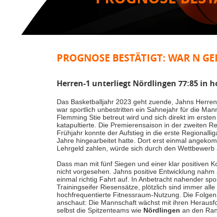
PROGNOSE BESTÄTIGT: WAR N GEI
Herren-1 unterliegt Nördlingen 77:85 in
Das Basketballjahr 2023 geht zuende, Jahns Herren-
war sportlich unbestritten ein Sahnejahr für die Man
Flemming Stie betreut wird und sich direkt im erst
katapultierte. Die Premierensaison in der zweiten Regi
Frühjahr konnte der Aufstieg in die erste Regionallig
Jahre hingearbeitet hatte. Dort erst einmal angek
Lehrgeld zahlen, würde sich durch den Wettbewerb 
Dass man mit fünf Siegen und einer klar positiven K
nicht vorgesehen. Jahns positive Entwicklung nahm
einmal richtig Fahrt auf. In Anbetracht nahender sp
Trainingseifer Riesensätze, plötzlich sind immer alle
hochfrequentierte Fitnessraum-Nutzung. Die Folgen 
anschaut: Die Mannschaft wächst mit ihren Herausfo
selbst die Spitzenteams wie
Nördlingen
an den Rand