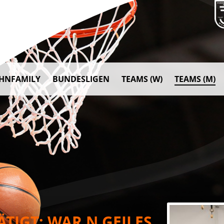
AHNFAMILY
BUNDESLIGEN
TEAMS (W)
TEAMS (M)
TIGT: WAR N GEILES