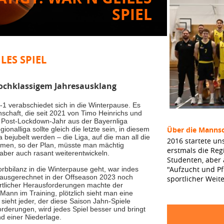
SPIEL
LES SPIEL
 hochklassigem Jahresausklang
1 verabschiedet sich in die Winterpause. Es
nschaft, die seit 2021 von Timo Heinrichs und
en Post-Lockdown-Jahr aus der Bayernliga
onalliga sollte gleich die letzte sein, in diesem
Über die Mannsc
a bejubelt werden – die Liga, auf die man all die
2016 startete un
ommen, so der Plan, müsste man mächtig
erstmals die Reg
aber auch rasant weiterentwickeln.
Studenten, aber
"Aufzucht und Pf
orbbilanz in die Winterpause geht, war indes
 ausgerechnet in der Offseason 2023 noch
sportlicher Weit
ortlicher Herausforderungen machte der
 Mann im Training, plötzlich sieht man eine
sieht jeder, der diese Saison Jahn-Spiele
rderungen, wird jedes Spiel besser und bringt
 einer Niederlage.