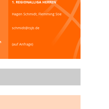
1. REGIONALLIGA HERREN
Hagen Schmidt, Flemming Stie
schmidt@tsjb.de
n
(auf Anfrage)