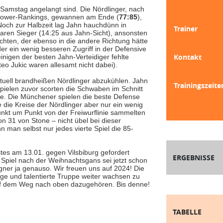
Samstag angelangt sind. Die Nördlinger, nach
s Power-Rankings, gewannen am Ende (
77:85
),
Noch zur Halbzeit lag Jahn hauchdünn in
Trainer
klaren Sieger (14:25 aus Jahn-Sicht), ansonsten
ten, der ebenso in die andere Richtung hätte
r ein wenig besseren Zugriff in der Defensive
Kontakt
igen der besten Jahn-Verteidiger fehlte
teo Jukic waren allesamt nicht dabei).
tuell brandheißen Nördlinger abzukühlen. Jahn
Trainingszeite
Spielen zuvor scorten die Schwaben im Schnitt
e. Die Münchener spielen die beste Defense
die Kreise der Nördlinger aber nur ein wenig
nkt um Punkt von der Freiwurflinie sammelten
n 31 von Stone – nicht übel bei dieser
 man selbst nur jedes vierte Spiel die 85-
tes am 13.01. gegen Vilsbiburg gefordert
ERGEBNISSE
n Spiel nach der Weihnachtsgans sei jetzt schon
er ja genauso. Wir freuen uns auf 2024! Die
nge und talentierte Truppe weiter wachsen zu
 auf dem Weg nach oben dazugehören. Bis denne!
TABELLE