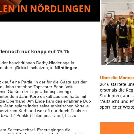
LEN IN NÖRDLINGEN
rt dennoch nur knapp mit 73:76
ch der hauchdünnen Derby-Niederlage in
 aber glücklich schätzen, in
Nördlingen
Über die Mannsc
k auf eine Partie, in der für die Gäste aus der
2016 startete un
te. Jahn trat ohne Topscorer Benni Voit
erstmals die Reg
rmin Gaißer (kreisige Urlaubsplanung).
Studenten, aber
unter dem Jahn-Korb eiskalt aus und hatte mit
"Aufzucht und Pf
ar die Oberhand. Am Ende kam das erfahrene Duo
Jahn spielte indes seine athletischen Vorteile
sportlicher Weit
erzt zum Korb und war oft nur durch Fouls zu
zw. 17 Punkte) fielen positiv auf, bis zu
dem Seitenwechsel. Erneut gingen die