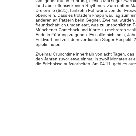
Gastgeber früh in Führung, dieses Mal sogar zweistell
fand aber offensiv keinen Rhythmus. Zum dritten M
Dreierlinie (6/31), fünfzehn Fehlwürfe von der Frei
obendrein. Dass es trotzdem knapp war, lag zum ein
anderen an Patzern beim Gegner. Zweimal wurden Ja
freundschaftlich umgenietet, was zu unsportlichen F
Münchener Comeback und führte zu mehreren schließ
Ende in Führung zu gehen. Es sollte nicht sein, Jahn
Feldwurf und zollt dem verdienten Sieger Respekt.
Spielminuten.
Zweimal Crunchtime innerhalb von acht Tagen, das is
den Jahren zuvor etwa einmal in zwölf Monaten erleb
die Erlebnisse aufzuarbeiten. Am 04.11. geht es ausw