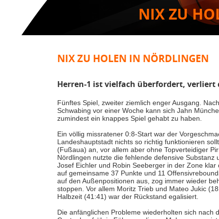
NIX ZU HO
NIX ZU HOLEN IN NÖRDLINGEN
Herren-1 ist vielfach überfordert, verlie
Fünftes Spiel, zweiter ziemlich enger Ausgang. Na
Schwabing vor einer Woche kann sich Jahn München
zumindest ein knappes Spiel gehabt zu haben.
Ein völlig missratener 0:8-Start war der Vorgeschmac
Landeshauptstadt nichts so richtig funktionieren soll
(Fußaua) an, vor allem aber ohne Topverteidiger Pi
Nördlingen nutzte die fehlende defensive Substanz 
Josef Eichler und Robin Seeberger in der Zone kl
auf gemeinsame 37 Punkte und 11 Offensivrebounds. 
auf den Außenpositionen aus, zog immer wieder beh
stoppen. Vor allem Moritz Trieb und Mateo Jukic (18 b
Halbzeit (41:41) war der Rückstand egalisiert.
Die anfänglichen Probleme wiederholten sich nach 