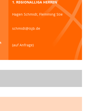
1. REGIONALLIGA HERREN
Hagen Schmidt, Flemming Stie
schmidt@tsjb.de
n
(auf Anfrage)