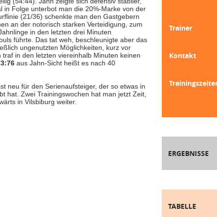
ig (54:44). Jahn zeigte sich defensiv stabiler,
al in Folge unterbot man die 20%-Marke von der
wurflinie (21/36) schenkte man den Gastgebern
en an der notorisch starken Verteidigung, zum
Trainer
hnlinge in den letzten drei Minuten
ouls führte. Das tat weh, beschleunigte aber das
lich ungenutzten Möglichkeiten, kurz vor
Kontakt
 traf in den letzten viereinhalb Minuten keinen
73:76
aus Jahn-Sicht heißt es nach 40
Trainingszeite
t neu für den Serienaufsteiger, der so etwas in
t hat. Zwei Trainingswochen hat man jetzt Zeit,
ärts in Vilsbiburg weiter.
ERGEBNISSE
TABELLE