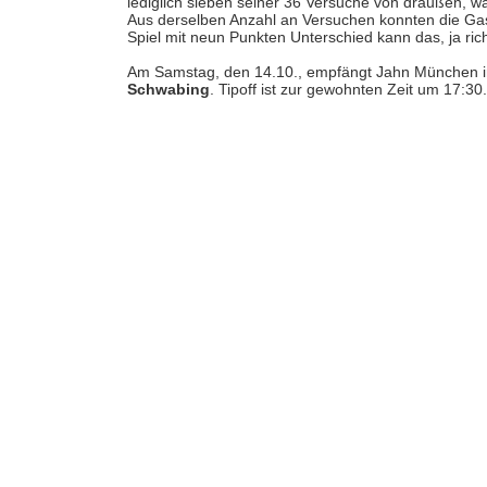
lediglich sieben seiner 36 Versuche von draußen, wa
Aus derselben Anzahl an Versuchen konnten die Ga
Spiel mit neun Punkten Unterschied kann das, ja ri
Am Samstag, den 14.10., empfängt Jahn München i
Schwabing
. Tipoff ist zur gewohnten Zeit um 17:30.