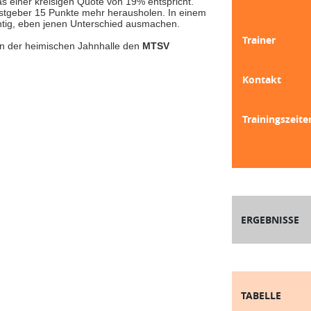
s einer kreisigen Quote von 19% entspricht.
stgeber 15 Punkte mehr herausholen. In einem
chtig, eben jenen Unterschied ausmachen.
Trainer
n der heimischen Jahnhalle den
MTSV
Kontakt
Trainingszeite
ERGEBNISSE
TABELLE