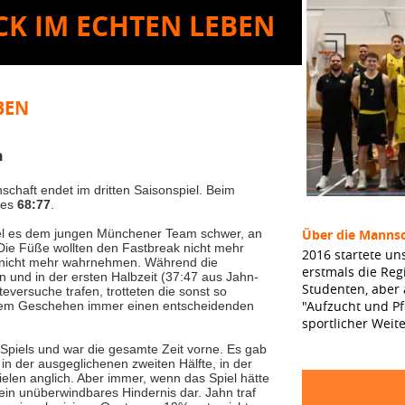
CK IM ECHTEN LEBEN
BEN
h
chaft endet im dritten Saisonspiel. Beim
tes
68:77
.
el es dem jungen Münchener Team schwer, an
Über die Mannsc
Die Füße wollten den Fastbreak nicht mehr
2016 startete un
on nicht mehr wahrnehmen. Während die
erstmals die Reg
n und in der ersten Halbzeit (37:47 aus Jahn-
Studenten, aber
teversuche trafen, trotteten die sonst so
"Aufzucht und Pf
 dem Geschehen immer einen entscheidenden
sportlicher Weit
 Spiels und war die gesamte Zeit vorne. Es gab
n der ausgeglichenen zweiten Hälfte, in der
elen anglich. Aber immer, wenn das Spiel hätte
e ein unüberwindbares Hindernis dar. Jahn traf