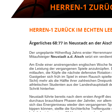
HERREN-1 ZURÜ
HERREN-1 ZURÜCK IM ECHTEN LE
Ärgerliches 68:77 in Neustadt an der Aisc
Der ungeplante Höhenflug Jahns erster Herrenmanns
Mitaufsteiger
Neustadt a.d. Aisch
setzt ein verdien
Am Ende einer anstrengenden englischen Woche fi
die Leistung der vergangenen Spiele anzuknüpfen. 
mitlaufen, die Köpfe die nächste defensive Rotati
Gastgeber sich früh im Spiel in einen Rausch spielte
Sicht) mehr als die Hälfte ihrer zahlreichen Dreipunk
athletischen Studenten aus der Landeshauptstadt
Schritt hinterher.
Neustadt führte bereits nach dem ersten Angriff des
durchaus brauchbare Phasen der Jahnler, vor allem i
sich das Energieniveau wieder den vergangenen Spi
kippen können, stellte die fürchterliche Trefferquot