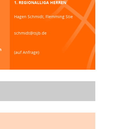
1. REGIONALLIGA HERREN
Hagen Schmidt, Flemming Stie
schmidt@tsjb.de
n
(auf Anfrage)