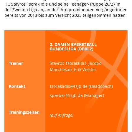
HC Stavros Tsoraklidis und seine Teenager-Truppe 26/27 in
der Zweiten Liga an, an der ihre prominenten Vorgängerinnen
bereits von 2013 bis zum Verzicht 2023 teilgenommen hatten.
2. DAMEN BASKETBALL
BUNDESLIGA (DBBL2)
Trainer
Stavros Tsoraklidis, Jacopo
Marchesan, Erik Wester
Kontakt
tsoraklidis@tsjb.de (Headcoach)
sperber@tsjb.de (Manager)
Trainingszeiten
(auf Anfrage)