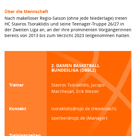
Über die Mannschaft
Nach makelloser Regio-Saison (ohne jede Niederlage) treten
HC Stavros Tsoraklidis und seine Teenager-Truppe 26/27 in
der Zweiten Liga an, an der ihre prominenten Vorgängerinnen
bereits von 2013 bis zum Verzicht 2023 teilgenommen hatten.
2. DAMEN BASKETBALL
BUNDESLIGA (DBBL2)
Trainer
Stavros Tsoraklidis, Jacopo
Marchesan, Erik Wester
Kontakt
tsoraklidis@tsjb.de (Headcoach)
sperber@tsjb.de (Manager)
Trainingszeiten