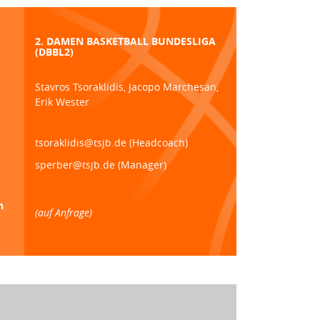
2. DAMEN BASKETBALL BUNDESLIGA
(DBBL2)
Stavros Tsoraklidis, Jacopo Marchesan,
Erik Wester
tsoraklidis@tsjb.de (Headcoach)
sperber@tsjb.de (Manager)
n
(auf Anfrage)