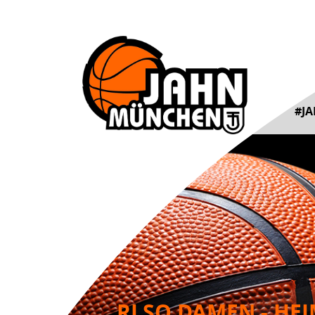
#J
RLSO DAMEN - HE